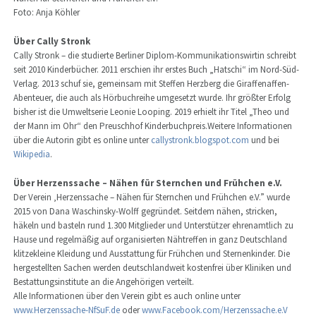
Foto: Anja Köhler
Über Cally Stronk
Cally Stronk – die studierte Berliner Diplom-Kommunikationswirtin schreibt
seit 2010 Kinderbücher. 2011 erschien ihr erstes Buch „Hatschi“ im Nord-Süd-
Verlag. 2013 schuf sie, gemeinsam mit Steffen Herzberg die Giraffenaffen-
Abenteuer, die auch als Hörbuchreihe umgesetzt wurde. Ihr größter Erfolg
bisher ist die Umweltserie Leonie Looping. 2019 erhielt ihr Titel „Theo und
der Mann im Ohr“ den Preuschhof Kinderbuchpreis.Weitere Informationen
über die Autorin gibt es online unter
callystronk.blogspot.com
und bei
Wikipedia
.
Über Herzenssache – Nähen für Sternchen und Frühchen e.V.
Der Verein ‚Herzenssache – Nähen für Sternchen und Frühchen e.V.” wurde
2015 von Dana Waschinsky-Wolff gegründet. Seitdem nähen, stricken,
häkeln und basteln rund 1.300 Mitglieder und Unterstützer ehrenamtlich zu
Hause und regelmäßig auf organisierten Nähtreffen in ganz Deutschland
klitzekleine Kleidung und Ausstattung für Frühchen und Sternenkinder. Die
hergestellten Sachen werden deutschlandweit kostenfrei über Kliniken und
Bestattungsinstitute an die Angehörigen verteilt.
Alle Informationen über den Verein gibt es auch online unter
www.Herzenssache-NfSuF.de
oder
www.Facebook.com/Herzenssache.e.V