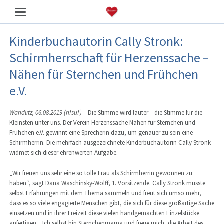
Kinderbuchautorin Cally Stronk:
Schirmherrschaft für Herzenssache –
Nähen für Sternchen und Frühchen
e.V.
Wandlitz, 06.08.2019 (nfsuf)
– Die Stimme wird lauter – die Stimme für die
Kleinsten unter uns. Der Verein Herzenssache Nähen für Sternchen und
Frühchen e.V. gewinnt eine Sprecherin dazu, um genauer zu sein eine
Schirmherrin. Die mehrfach ausgezeichnete Kinderbuchautorin Cally Stronk
widmet sich dieser ehrenwerten Aufgabe.
„Wir freuen uns sehr eine so tolle Frau als Schirmherrin gewonnen zu
haben“, sagt Dana Waschinsky-Wolff, 1. Vorsitzende. Cally Stronk musste
selbst Erfahrungen mit dem Thema sammeln und freut sich umso mehr,
dass es so viele engagierte Menschen gibt, die sich für diese großartige Sache
einsetzen und in ihrer Freizeit diese vielen handgemachten Einzelstücke
anfertigen. „Ich selbst bin Sternchenmama und freue mich, die Arbeit des